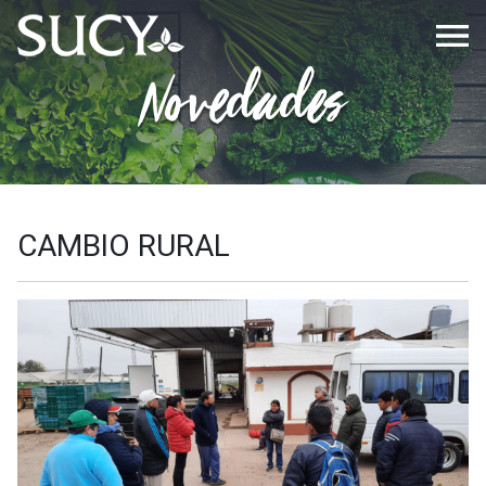
Sucy
-
Novedades
Ensaladas
Prácticas
CAMBIO RURAL