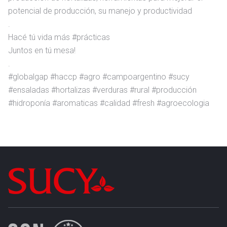
potencial de producción, su manejo y productividad
.
Hacé tú vida más #prácticas
Juntos en tú mesa!
.
#globalgap #haccp #agro #campoargentino #sucy
#ensaladas #hortalizas #verduras #rural #producción
#hidroponía #aromaticas #calidad #fresh #agroecologia